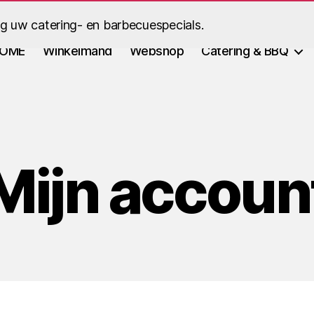
ig uw catering- en barbecuespecials.
OME
Winkelmand
Webshop
Catering & BBQ
Mijn accoun