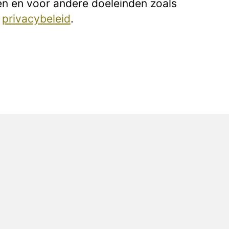
en en voor andere doeleinden zoals
e
privacybeleid
.