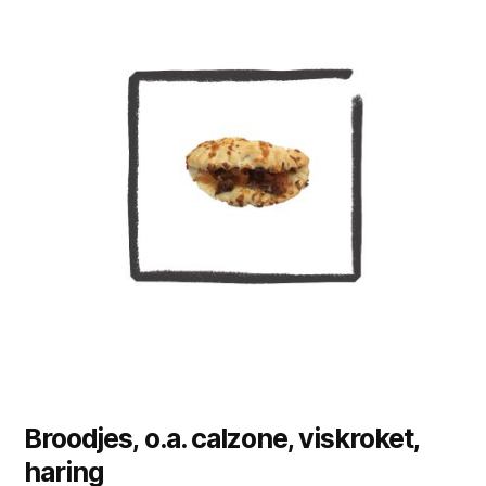
product
heeft
meerdere
variaties.
Deze
optie
kan
gekozen
worden
op
de
productpagina
Broodjes, o.a. calzone, viskroket,
haring