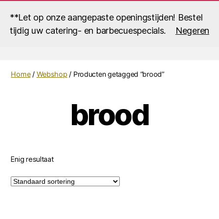
**Let op onze aangepaste openingstijden! Bestel
tijdig uw catering- en barbecuespecials.
Negeren
Zoek
Menu
Vistraiteur
Roescher
Home
/
Webshop
/ Producten getagged “brood”
brood
Enig resultaat
Dit