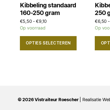
op
op
Kibbeling standaard
Kibbe
de
de
160-250 gram
250 
productpagina
produc
Prijsklasse:
€
5,50
-
€
9,10
€
6,50
-
€5,50
Op voorraad
Op voo
tot
€9,10
OPTIES SELECTEREN
OPT
© 2026
Vistraiteur Roescher