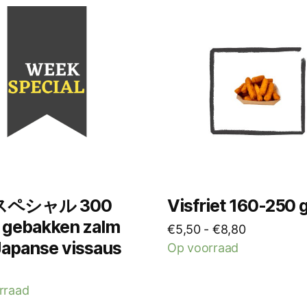
Dit
product
heeft
meerdere
variaties.
Deze
optie
kan
gekozen
worden
op
ペシャル 300
Visfriet 160-250
de
 gebakken zalm
Prijsklasse:
€
5,50
-
€
8,80
productpagina
Japanse vissaus
€5,50
Op voorraad
tot
€8,80
rraad