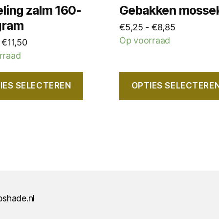
op
ling zalm 160-
Gebakken mosse
de
gram
Prijsklasse:
€
5,25
-
€
8,85
tpagina
productpagina
€5,25
Op voorraad
Prijsklasse:
€
11,50
tot
€6,50
rraad
€8,85
tot
€11,50
IES SELECTEREN
OPTIES SELECTERE