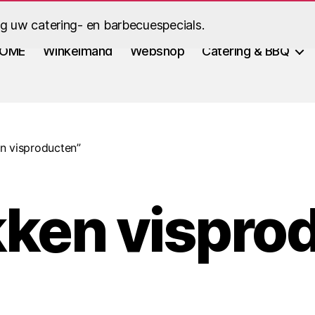
ig uw catering- en barbecuespecials.
OME
Winkelmand
Webshop
Catering & BBQ
n visproducten”
ken vispro