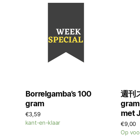
Borrelgamba’s 100
週刊ス
gram
gram
met 
€
3,59
kant-en-klaar
€
9,00
Op voo