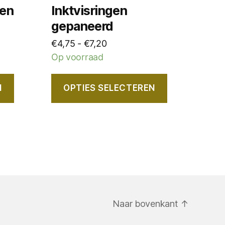
op
len
Inktvisringen
de
gepaneerd
productpagina
Prijsklasse:
€
4,75
-
€
7,20
€4,75
Op voorraad
tot
€7,20
N
OPTIES SELECTEREN
Naar bovenkant
↑