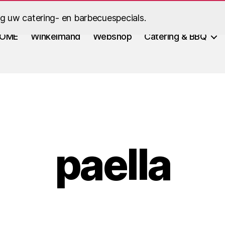
ig uw catering- en barbecuespecials.
OME
Winkelmand
Webshop
Catering & BBQ
paella