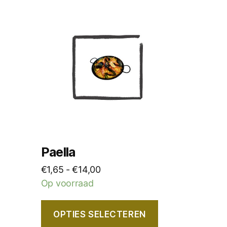
Dit
product
heeft
meerdere
variaties.
Deze
optie
kan
gekozen
worden
op
Paella
de
Prijsklasse:
€
1,65
-
€
14,00
productpagina
€1,65
Op voorraad
tot
€14,00
OPTIES SELECTEREN