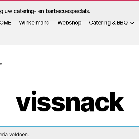
ig uw catering- en barbecuespecials.
OME
Winkelmand
Webshop
Catering & BBQ
”
vissnack
eria voldoen.