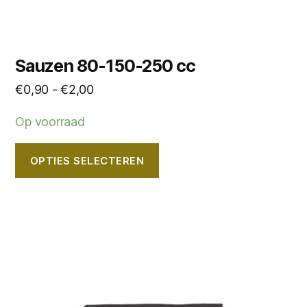
Sauzen 80-150-250 cc
Prijsklasse:
€
0,90
-
€
2,00
€0,90
Op voorraad
tot
€2,00
OPTIES SELECTEREN
Dit
product
heeft
meerdere