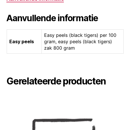
Aanvullende informatie
Easy peels (black tigers) per 100
Easy peels
gram, easy peels (black tigers)
zak 800 gram
Gerelateerde producten
Dit
product
heeft
meerdere
variaties.