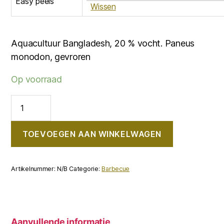
Easy peels
Wissen
Aquacultuur Bangladesh, 20 % vocht. Paneus
monodon, gevroren
Op voorraad
Easy
peels,
zonder
kop
TOEVOEGEN AAN WINKELWAGEN
met
schaal
BBQSPECIAL
aantal
Artikelnummer:
N/B
Categorie:
Barbecue
Aanvullende informatie