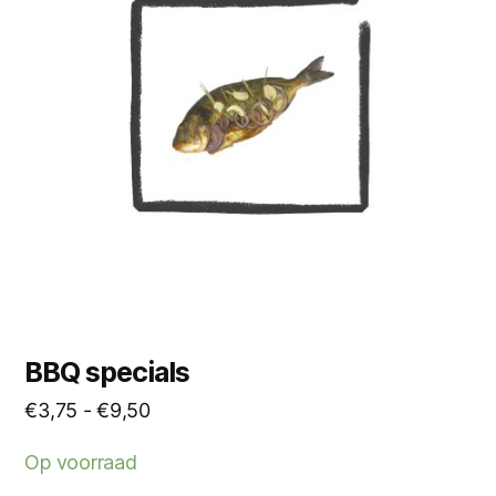
variaties.
Deze
optie
kan
gekozen
worden
op
de
productpagina
BBQ specials
Prijsklasse:
€
3,75
-
€
9,50
€3,75
Op voorraad
tot