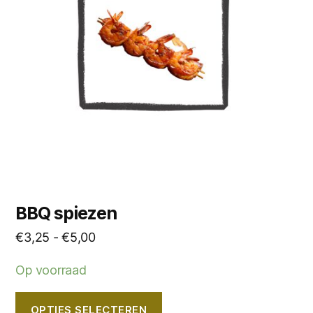
Deze
optie
kan
gekozen
worden
op
de
productpagina
BBQ spiezen
Prijsklasse:
€
3,25
-
€
5,00
€3,25
Op voorraad
tot
€5,00
OPTIES SELECTEREN