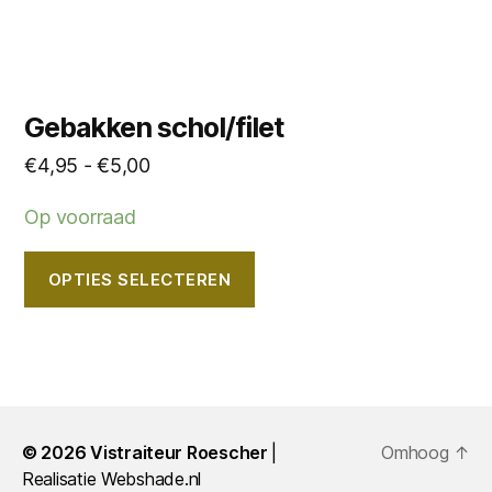
productpagina
Gebakken schol/filet
Prijsklasse:
€
4,95
-
€
5,00
€4,95
Op voorraad
tot
€5,00
OPTIES SELECTEREN
© 2026
Vistraiteur Roescher
Omhoog
↑