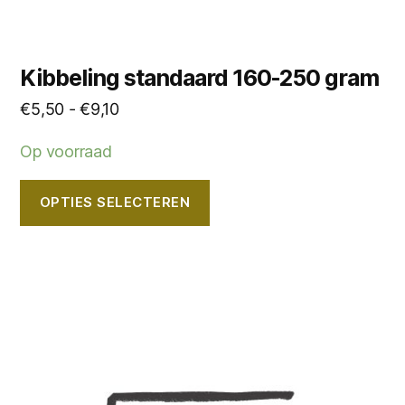
Kibbeling standaard 160-250 gram
Prijsklasse:
€
5,50
-
€
9,10
€5,50
Op voorraad
tot
€9,10
OPTIES SELECTEREN