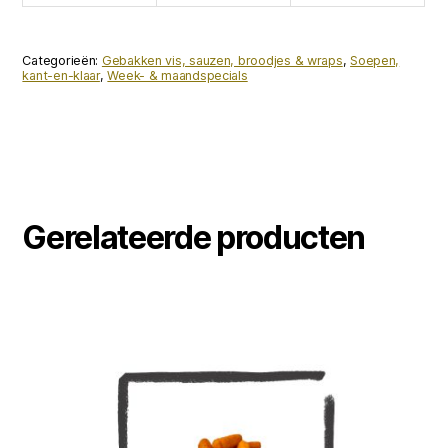
Categorieën:
Gebakken vis, sauzen, broodjes & wraps
,
Soepen,
kant-en-klaar
,
Week- & maand­specials
Gerelateerde producten