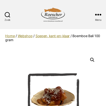
Zoek
Menu
Vistraiteur
Roescher
Home
/
Webshop
/
Soepen, kant-en-klaar
/ Boemboe Bali 100
gram