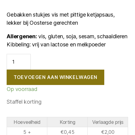
Gebakken stukjes vis met pittige ketjapsaus,
lekker bij Oosterse gerechten
Allergenen:
vis, gluten, soja, sesam, schaaldieren
Kibbeling: vrij van lactose en melkpoeder
Boemboe
Bali
100
gram
TOEVOEGEN AAN WINKELWAGEN
aantal
Op voorraad
Staffel korting
Hoeveelheid
Korting
Verlaagde prijs
5 +
€
0,45
€
2,00