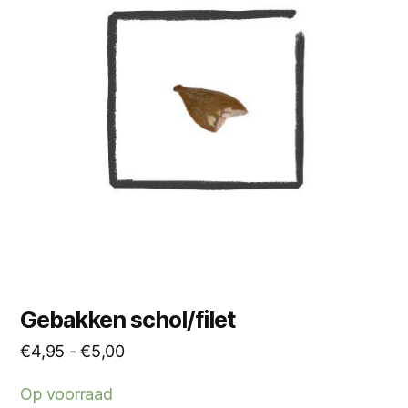
meerdere
variaties.
Deze
optie
kan
gekozen
worden
op
de
productpagina
Gebakken schol/filet
Prijsklasse:
€
4,95
-
€
5,00
€4,95
Op voorraad
tot