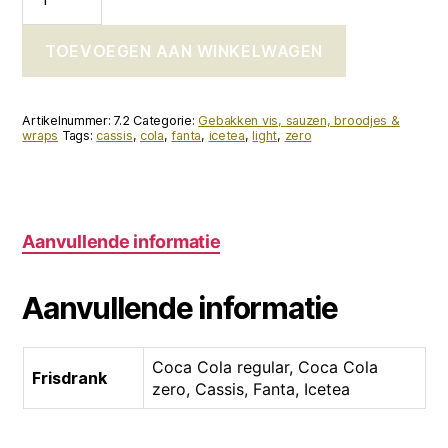
aantal
TOEVOEGEN AAN WINKELWAGEN
Artikelnummer:
7.2
Categorie:
Gebakken vis, sauzen, broodjes &
wraps
Tags:
cassis
,
cola
,
fanta
,
icetea
,
light
,
zero
Aanvullende informatie
Aanvullende informatie
Coca Cola regular, Coca Cola
Frisdrank
zero, Cassis, Fanta, Icetea