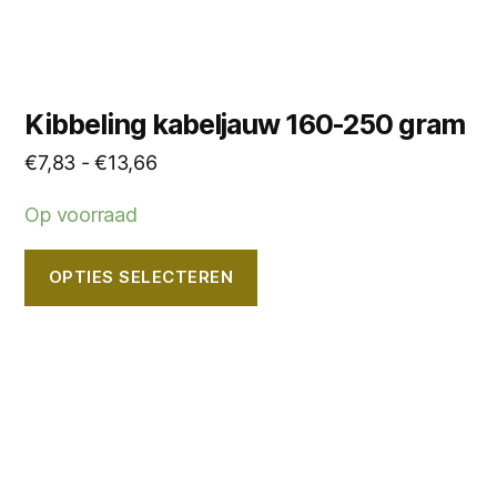
productpagina
Kibbeling kabeljauw 160-250 gram
Prijsklasse:
€
7,83
-
€
13,66
€7,83
Op voorraad
tot
€13,66
OPTIES SELECTEREN
Dit
product
heeft