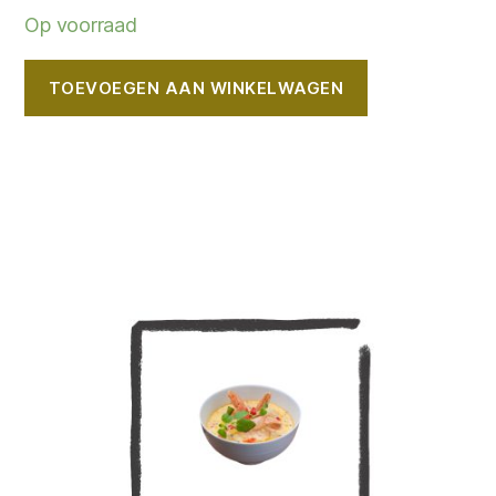
Op voorraad
TOEVOEGEN AAN WINKELWAGEN
Dit
product
heeft
meerdere
variaties.
Deze
optie
kan
gekozen