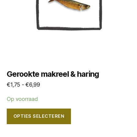
kan
gekozen
worden
op
de
productpagina
Gerookte makreel & haring
Prijsklasse:
€
1,75
-
€
6,99
€1,75
Op voorraad
tot
€6,99
OPTIES SELECTEREN