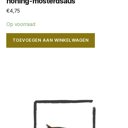
honing-mosterdsaus
€
4,75
Op voorraad
TOEVOEGEN AAN WINKELWAGEN
Dit
product
heeft
meerdere
variaties.
Deze
optie