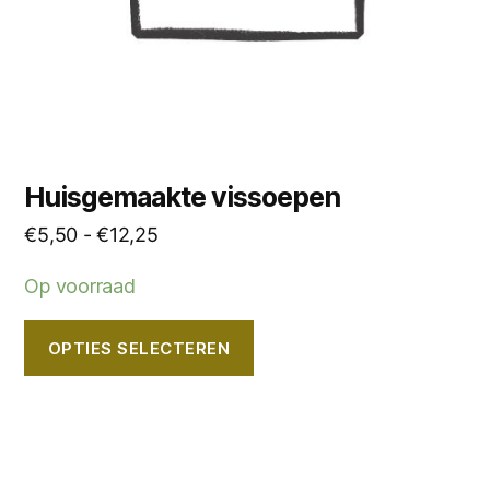
worden
op
de
productpagina
Huisgemaakte vissoepen
Prijsklasse:
€
5,50
-
€
12,25
€5,50
Op voorraad
tot
€12,25
OPTIES SELECTEREN