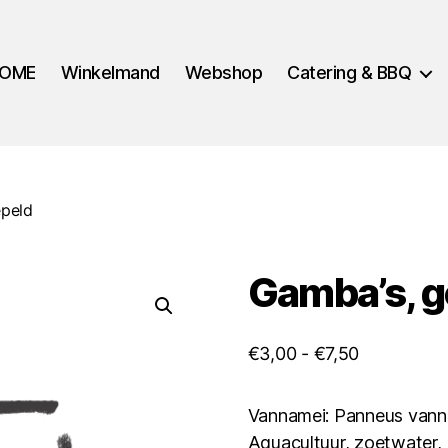
OME
Winkelmand
Webshop
Catering & BBQ
epeld
Gamba’s, g
Prijsklasse:
€
3,00
-
€
7,50
€3,00
tot
Vannamei: Panneus vann
€7,50
Aquacultuur, zoetwater, 