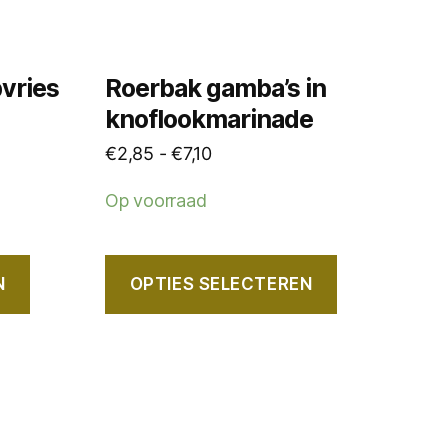
gekozen
worden
op
vries
Roerbak gamba’s in
de
knoflookmarinade
:
productpagina
Prijsklasse:
€
2,85
-
€
7,10
€2,85
Op voorraad
tot
€7,10
N
OPTIES SELECTEREN