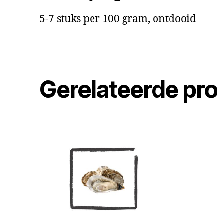
5-7 stuks per 100 gram, ontdooid
Gerelateerde pr
Dit
Dit
product
produc
heeft
heeft
meerdere
meerde
variaties.
variatie
Deze
Deze
optie
optie
kan
kan