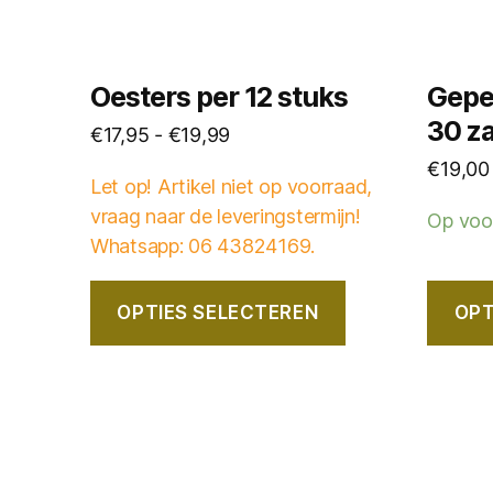
gekozen
gekoze
worden
worde
op
op
Oesters per 12 stuks
Gepe
de
de
30 z
Prijsklasse:
€
17,95
-
€
19,99
productpagina
produc
€17,95
€
19,00
Let op! Artikel niet op voorraad,
tot
vraag naar de leveringstermijn!
Op voo
€19,99
Whatsapp: 06 43824169.
OPTIES SELECTEREN
OPT