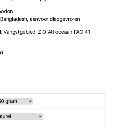
onodon
 Bangladesh, aanvoer diepgevroren
l: Vangstgebied: Z O Atl oceaan FAO 41
en