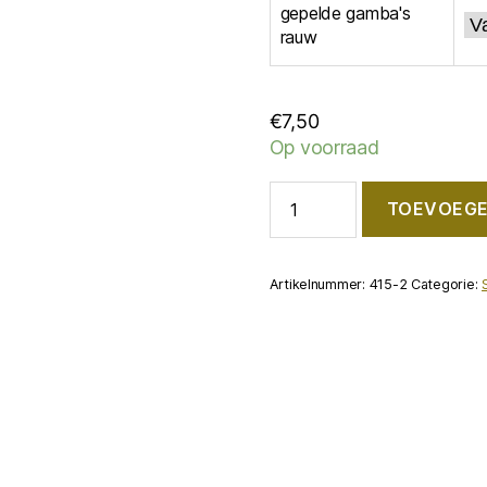
gepelde gamba's
rauw
€
7,50
Op voorraad
Gamba's,
TOEVOEGE
gepeld
aantal
Artikelnummer:
415-2
Categorie: