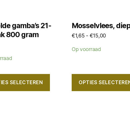
n
gekozen
n
worden
op
lde gamba’s 21-
Mosselvlees, diep
de
ak 800 gram
Prijsklasse
€
1,65
-
€
15,00
tpagina
productpagina
€1,65
Op voorraad
tot
rraad
€15,00
IES SELECTEREN
OPTIES SELECTERE