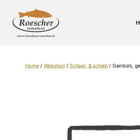
H
Vistraiteur
Roescher
Home
/
Webshop
/
Schaal- & schelp
/ Gamba’s, g