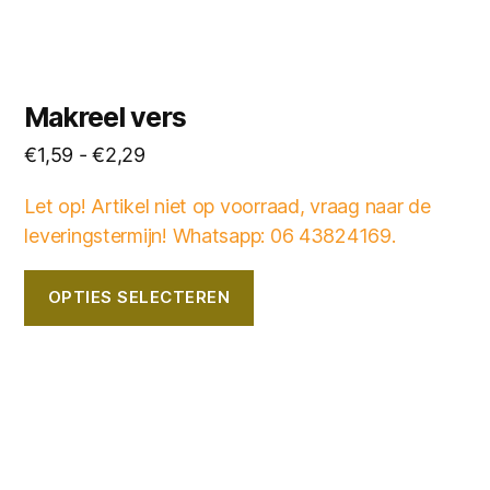
productpagina
Makreel vers
Prijsklasse:
€
1,59
-
€
2,29
€1,59
Let op! Artikel niet op voorraad, vraag naar de
tot
leveringstermijn! Whatsapp: 06 43824169.
€2,29
OPTIES SELECTEREN
Dit
product