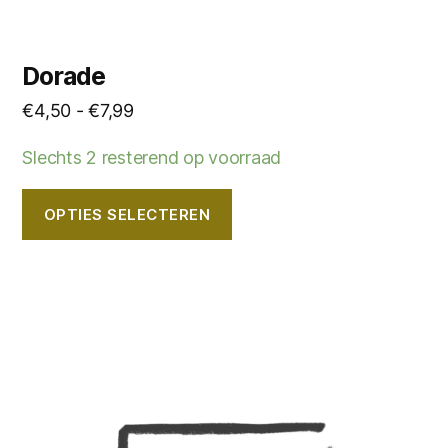
Dorade
Prijsklasse:
€
4,50
-
€
7,99
€4,50
Slechts 2 resterend op voorraad
tot
€7,99
OPTIES SELECTEREN